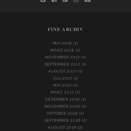
w
a
o
n
m
i
c
o
s
a
FINE ARCHIV
t
e
g
t
i
t
b
l
a
l
MAI 2018
(1)
MÄRZ 2018
(1)
e
o
e
g
NOVEMBER 2017
(1)
r
o
-
r
SEPTEMBER 2017
(1)
AUGUST 2017
(1)
k
p
a
JULI 2017
(1)
l
m
MAI 2017
(1)
MÄRZ 2017
(2)
u
DEZEMBER 2016
(1)
s
NOVEMBER 2016
(1)
OKTOBER 2016
(1)
SEPTEMBER 2016
(1)
AUGUST 2016
(2)