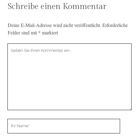
Schreibe einen Kommentar
Deine E-Mail-Adresse wird nicht veröffentlicht.
Erforderliche
Felder sind mit
*
markiert
I
h
r
K
o
m
m
e
n
t
a
I
r
h
r