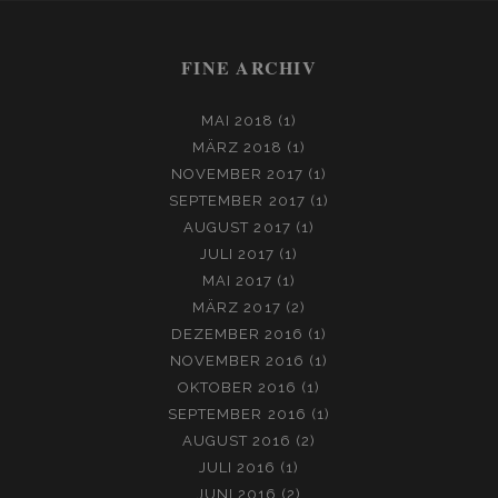
A
i
c
o
s
a
L
FINE ARCHIV
t
e
g
t
i
K
–
t
b
l
a
l
MAI 2018
(1)
S
MÄRZ 2018
(1)
e
o
e
g
P
NOVEMBER 2017
(1)
R
r
o
-
r
SEPTEMBER 2017
(1)
I
AUGUST 2017
(1)
k
p
a
N
JULI 2017
(1)
G
l
m
MAI 2017
(1)
F
MÄRZ 2017
(2)
u
O
DEZEMBER 2016
(1)
N
s
NOVEMBER 2016
(1)
T
OKTOBER 2016
(1)
E
SEPTEMBER 2016
(1)
I
AUGUST 2016
(2)
N
JULI 2016
(1)
JUNI 2016
(2)