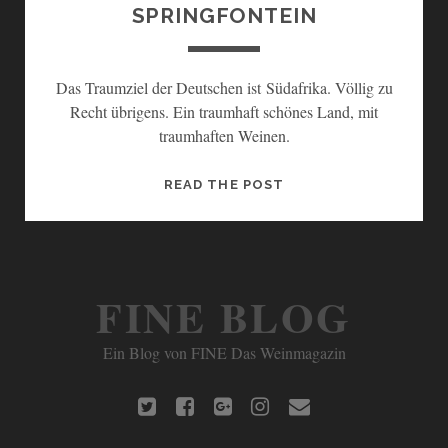
SPRINGFONTEIN
Das Traumziel der Deutschen ist Südafrika. Völlig zu
Recht übrigens. Ein traumhaft schönes Land, mit
traumhaften Weinen.
E
READ THE POST
I
N
T
R
FINE BLOG
A
U
Ein Blog von FINE Das Weinmagazin
M
A
U
t
f
g
i
e
F
w
a
o
n
m
K