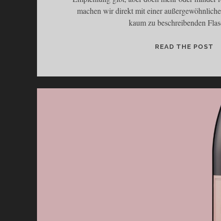
machen wir direkt mit einer außergewöhnlich
kaum zu beschreibenden Fl
READ THE POST
E
I
N
D
E
R
O
C
H
E