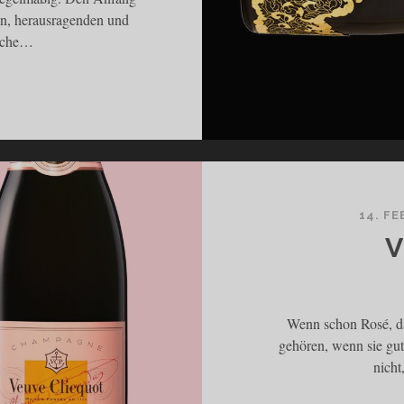
en, herausragenden und
asche…
W
14. F
W
V
Wenn schon Rosé, d
gehören, wenn sie gu
nicht