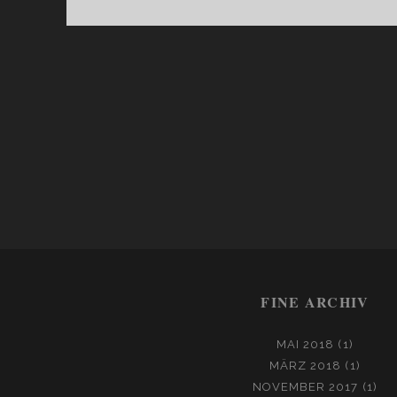
M
A
E
S
T
R
O
FINE ARCHIV
MAI 2018
(1)
MÄRZ 2018
(1)
NOVEMBER 2017
(1)