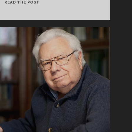
V
READ THE POST
I
V
A
R
O
S
É
…