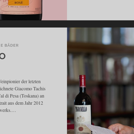
NE BÄDER
RO
einpionier der letzten
eichnete Giacomo Tachis
al di Pesa (Toskana) an
trait aus dem Jahr 2012
swerks.…